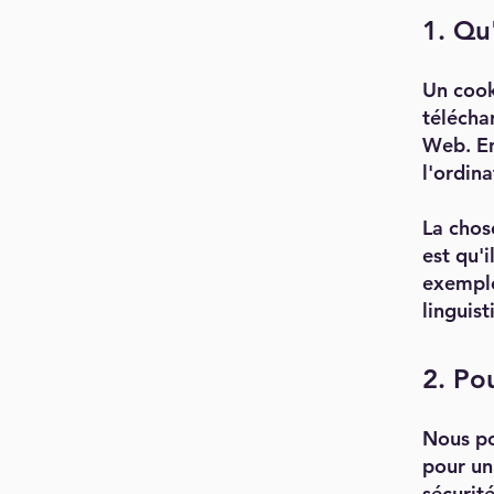
1. Qu
Un cooki
télécha
Web. En
l'ordina
La chos
est qu'i
exemple
linguist
2. Po
Nous po
pour un
sécurité