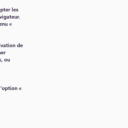
pter les
vigateur.
enu «
ivation de
her
s, ou
l'option «