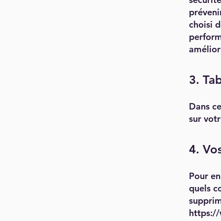
prévenir
choisi d
performa
amélior
3. Ta
Dans ce
sur vot
4. Vos
Pour en
quels c
supprim
https:/