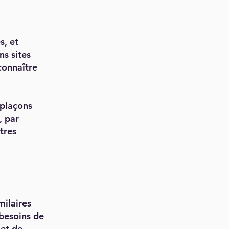
s, et
ns sites
connaître
 plaçons
, par
tres
milaires
 besoins de
 et de