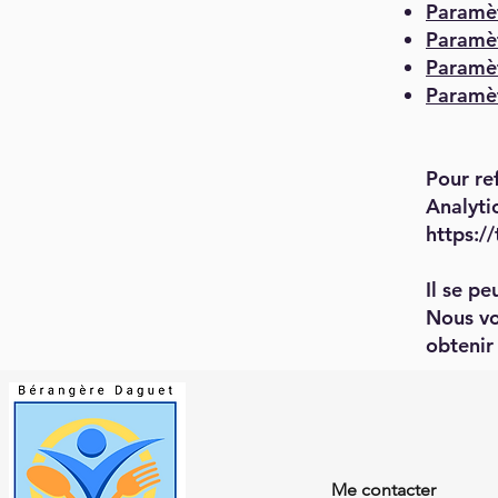
Paramè
Paramèt
Paramèt
Paramèt
Pour re
Analytic
https:/
Il se p
Nous vo
obtenir
Me contacter