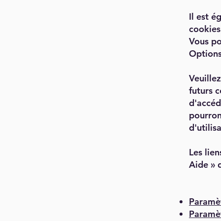
Il est 
cookies
Vous po
Options
Veuille
futurs 
d'accéd
pourron
d'utilis
Les lien
Aide » 
Paramèt
Paramèt