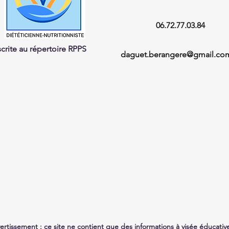
06.72.77.03.84
scrite au répertoire RPPS
daguet.berangere@gmail.co
ertissement : ce site ne contient que des informations à visée éducativ