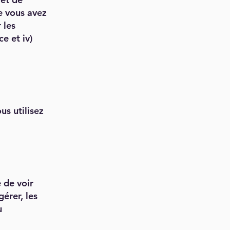
ue vous avez
 les
e et iv)
us utilisez
 de voir
érer, les
u