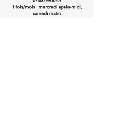
67360 Woerth
1 fois/mois : mercredi après-midi,
samedi matin
Téléconsultation (du lundi au vendredi)
Me contacter
06.72.77.03.84
daguet.berangere@gmail.com
Bérangère Daguet
DIETETICIENNE-NUTRITIONNISTE
Membre d'associations de
diététiciens-nutritionnistes