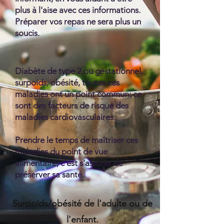
plus à l'aise avec ces informations.
Préparer vos repas ne sera plus un
soucis.
Diabète de type 2 ou gestationnel,
surpoids, obésité, toutes ces
maladies ont un point commun: ce
sont des facteurs de risque des
maladies cardiovasculaires.
Prendre le temps de maîtriser ces
maladies du point de vue
alimentaire, c'est s'assurer de
préserver sa santé.
Surpoids/obésité de l'adulte ou de
l'enfant.