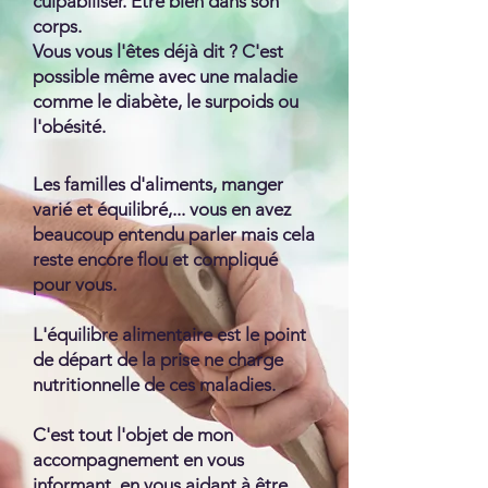
culpabiliser. Etre bien dans son
corps.
Vous vous l'êtes déjà dit ? C'est
possible même avec une maladie
comme le diabète, le surpoids ou
l'obésité.
Les familles d'aliments, manger
varié et équilibré,... vous en avez
beaucoup entendu parler mais cela
reste encore flou et compliqué
pour vous.
L'équilibre alimentaire est le point
de départ de la prise ne charge
nutritionnelle de ces maladies.
C'est tout l'objet de mon
accompagnement en vous
informant, en vous aidant à être